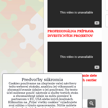
PROFESIONÁLNA PRÍPRAVA
INVESTIČNÝCH PROJEKTOV
Výstavba a prevádzkovanie siete
Predvoľby súkromia
moderných seniorských centier
Cookies používame na zlepšenie vašej návštevy
tejto webovej stránky, analýzu jej výkonnosti a
zhromažďovanie údajov o jej používaní. Na tento
Vyhľadávanie
účel môžeme použiť nástroje a služby tretích strán
a zhromaždené údaje sa môžu preniesť k
partnerom v EÚ, USA alebo iných krajinách.
Kliknutím na „Prijať všetky cookies“ vyjadrujete
Hľ
svoj súhlas s týmto spracovaním. Nižšie môžete