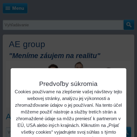
Menu
AE group
"Meníme záujem na realitu"
Predvoľby súkromia
Cookies používame na zlepšenie vašej návštevy tejto
webovej stránky, analýzu jej výkonnosti a
zhromažďovanie údajov o jej používaní. Na tento účel
môžeme použiť nástroje a služby tretích strán a
Akvizície & fúzie
zhromaždené údaje sa môžu preniesť k partnerom v
EÚ, USA alebo iných krajinách. Kliknutím na „Prijať
všetky cookies“ vyjadrujete svoj súhlas s týmto