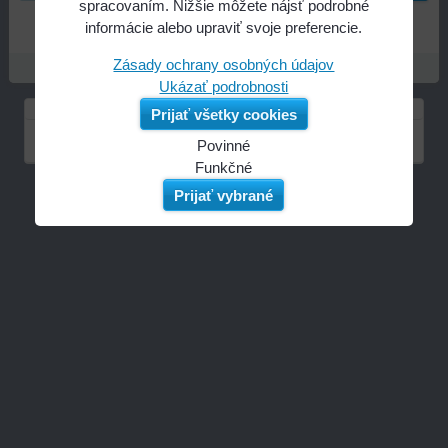
spracovaním. Nižšie môžete nájsť podrobné
aegroup.sk
informácie alebo upraviť svoje preferencie.
Zásady ochrany osobných údajov
Ukázať podrobnosti
Prijať všetky cookies
Plná verzia stránky
Povinné
Naša
Funkčné
webová
Môžeme
Prijať vybrané
stránka
ukladať
ukladá
údaje
údaje
na
na
vašom
vašom
zariadení
zariadení
(súbory
(súbory
cookie
cookie
a
a
úložiská
úložiská
prehliadača),
prehliadača)
aby