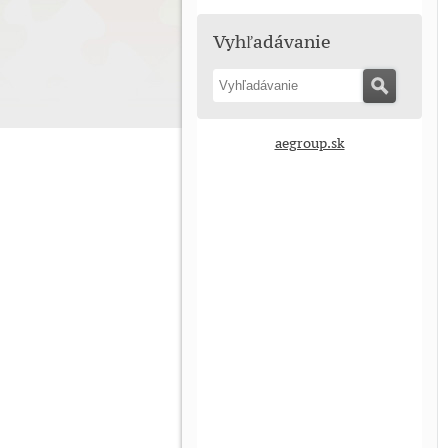
Vyhľadávanie
Hľ
aegroup.sk