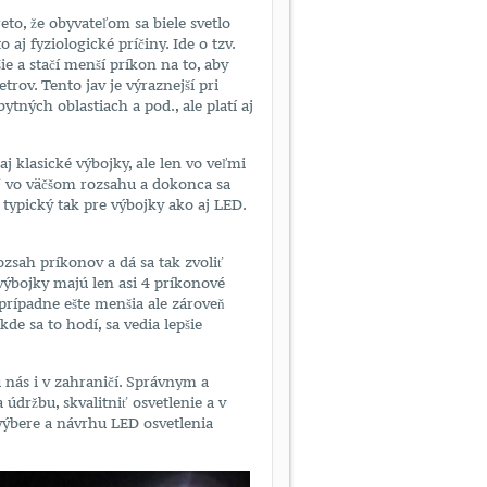
to, že obyvateľom sa biele svetlo
 aj fyziologické príčiny. Ide o tzv.
šie a stačí menší príkon na to, aby
rov. Tento jav je výraznejší pri
ytných oblastiach a pod., ale platí aj
j klasické výbojky, ale len vo veľmi
 vo väčšom rozsahu a dokonca sa
 typický tak pre výbojky ako aj LED.
zsah príkonov a dá sa tak zvoliť
 výbojky majú len asi 4 príkonové
prípadne ešte menšia ale zároveň
e sa to hodí, sa vedia lepšie
u nás i v zahraničí. Správnym a
údržbu, skvalitniť osvetlenie a v
 výbere a návrhu LED osvetlenia