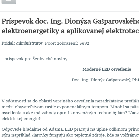
Príspevok doc. Ing. Dionýza Gašparovskéh
elektroenergetiky a aplikovanej elektrote
Pridal:
administrator
Počet zobrazení: 3692
- príspevok pre Šenkvické noviny -
Moderné LED osvetlenie
Doc. Ing. Dionýz Gašparovský, Ph
V súčasnosti sa do oblasti verejného osvetlenia nezadržateľne pretláč
medzi obyvateľstvom rastie exponenciálnym tempom. Mnohí sa pýtajú
osvetlenia a aké má výhody oproti konvenčným technológiám? Naozaj
elektrickej energie?
Odpovede hľadajme od Adama. LED pracujú na úplne odlišnom princíp
Kým napríklad žiarovky fungujú ako teplotné zdroje, kde sa volfrám