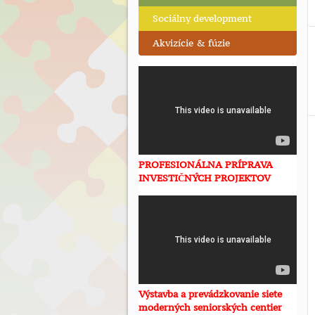
Sociálny development
Akvizície & fúzie
PROFESIONÁLNA PRÍPRAVA
INVESTIČNÝCH PROJEKTOV
Výstavba a prevádzkovanie siete
moderných seniorských centier