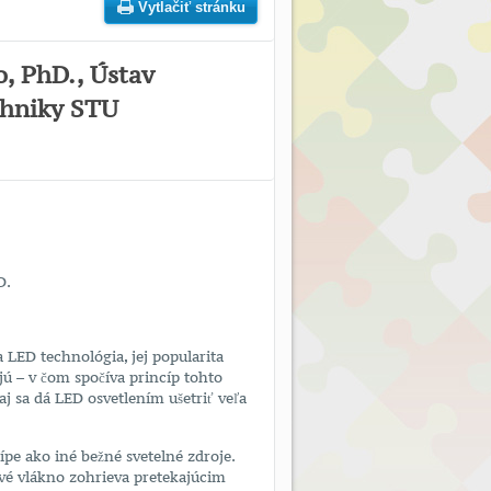
Vytlačiť stránku
o, PhD., Ústav
chniky STU
D.
a LED technológia, jej popularita
 – v čom spočíva princíp tohto
 sa dá LED osvetlením ušetriť veľa
e ako iné bežné svetelné zdroje.
ové vlákno zohrieva pretekajúcim