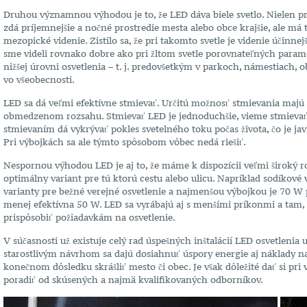
Druhou významnou výhodou je to, že LED dáva biele svetlo. Nielen pre
zdá príjemnejšie a nočné prostredie mesta alebo obce krajšie, ale má to
mezopické videnie. Zistilo sa, že pri takomto svetle je videnie účinnej
sme videli rovnako dobre ako pri žltom svetle porovnateľných paramet
nižšej úrovni osvetlenia – t. j. predovšetkým v parkoch, námestiach, ob
vo všeobecnosti.
LED sa dá veľmi efektívne stmievať. Určitú možnosť stmievania majú a
obmedzenom rozsahu. Stmievať LED je jednoduchšie, vieme stmievať
stmievaním dá vykrývať pokles svetelného toku počas života, čo je jav
Pri výbojkách sa ale týmto spôsobom vôbec nedá riešiť.
Nespornou výhodou LED je aj to, že máme k dispozícii veľmi široký ro
optimálny variant pre tú ktorú cestu alebo ulicu. Napríklad sodíkové
varianty pre bežné verejné osvetlenie a najmenšou výbojkou je 70 W 
menej efektívna 50 W. LED sa vyrábajú aj s menšími príkonmi a tam, kd
prispôsobiť požiadavkám na osvetlenie.
V súčasnosti už existuje celý rad úspešných inštalácií LED osvetlenia 
starostlivým návrhom sa dajú dosiahnuť úspory energie aj náklady na 
konečnom dôsledku skrášliť mesto či obec. Je však dôležité dať si pri
poradiť od skúsených a najmä kvalifikovaných odborníkov.