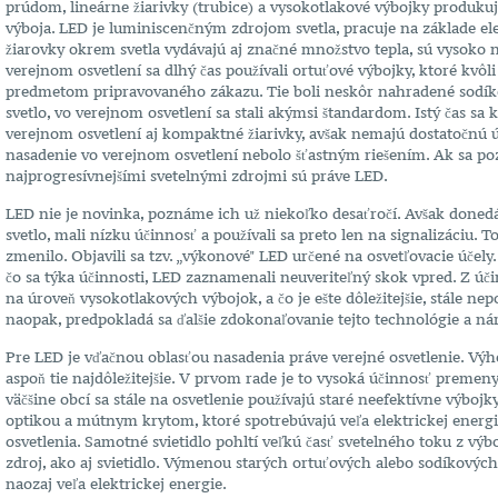
prúdom, lineárne žiarivky (trubice) a vysokotlakové výbojky produku
výboja. LED je luminiscenčným zdrojom svetla, pracuje na základe el
žiarovky okrem svetla vydávajú aj značné množstvo tepla, sú vysoko n
verejnom osvetlení sa dlhý čas používali ortuťové výbojky, ktoré kvôli
predmetom pripravovaného zákazu. Tie boli neskôr nahradené sodíko
adať
svetlo, vo verejnom osvetlení sa stali akýmsi štandardom. Istý čas sa
verejnom osvetlení aj kompaktné žiarivky, avšak nemajú dostatočnú 
nasadenie vo verejnom osvetlení nebolo šťastným riešením. Ak sa poz
najprogresívnejšími svetelnými zdrojmi sú práve LED.
LED nie je novinka, poznáme ich už niekoľko desaťročí. Avšak donedáv
svetlo, mali nízku účinnosť a používali sa preto len na signalizáciu. 
zmenilo. Objavili sa tzv. „výkonové" LED určené na osvetľovacie účely. 
čo sa týka účinnosti, LED zaznamenali neuveriteľný skok vpred. Z účin
na úroveň vysokotlakových výbojok, a čo je ešte dôležitejšie, stále ne
naopak, predpokladá sa ďalšie zdokonaľovanie tejto technológie a nár
Pre LED je vďačnou oblasťou nasadenia práve verejné osvetlenie. Vý
aspoň tie najdôležitejšie. V prvom rade je to vysoká účinnosť premeny
väčšine obcí sa stále na osvetlenie používajú staré neefektívne výboj
optikou a mútnym krytom, ktoré spotrebúvajú veľa elektrickej energ
osvetlenia. Samotné svietidlo pohltí veľkú časť svetelného toku z výb
zdroj, ako aj svietidlo. Výmenou starých ortuťových alebo sodíkových s
naozaj veľa elektrickej energie.