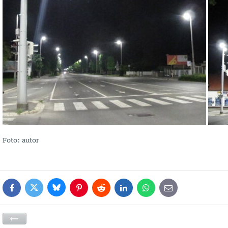
Foto: autor
Bluesky
Twitter
Facebook
Pinterest
Reddit
LinkedIn
WhatsApp
E-
mail