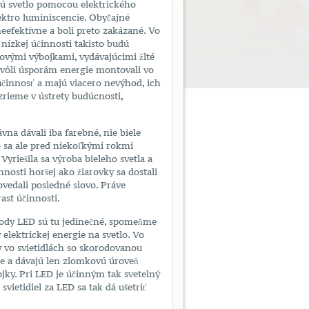
jú svetlo pomocou elektrického
ektro luminiscencie. Obyčajné
eefektívne a boli preto zakázané. Vo
 nízkej účinnosti takisto budú
vými výbojkami, vydávajúcimi žlté
 kvôli úsporám energie montovali vo
účinnosť a majú viacero nevýhod, ich
rieme v ústrety budúcnosti,
na dávali iba farebné, nie biele
To sa ale pred niekoľkými rokmi
Vyriešila sa výroba bieleho svetla a
nosti horšej ako žiarovky sa dostali
povedali posledné slovo. Práve
ast účinnosti.
hody LED sú tu jedinečné, spomeňme
 elektrickej energie na svetlo. Vo
ky vo svietidlách so skorodovanou
ie a dávajú len zlomkovú úroveň
ojky. Pri LED je účinným tak svetelný
vietidiel za LED sa tak dá ušetriť